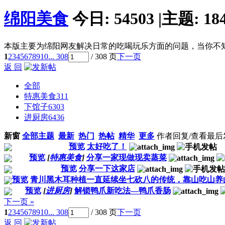
绵阳美食
今日:
54503
|
主题:
18
本版主要为绵阳网友解决日常的吃喝玩乐方面的问题，当你不
1
2
3
4
5
6
7
8
9
10
... 308
/ 308 页
下一页
返 回
全部
特惠美食
311
下馆子
6303
进厨房
6436
新窗
全部主题
最新
热门
热帖
精华
更多
作者
回复/查看
最后
预览
太好吃了！
预览
[
特惠美食
]
分享一家现做现卖蒸菜
预览
分享一下这家店
预览
青川黑木耳种植一直延续坐七砍八的传统，靠山吃山养
预览
[
进厨房
]
解锁鸭爪新吃法—鸭爪香肠
下一页 »
1
2
3
4
5
6
7
8
9
10
... 308
/ 308 页
下一页
返 回