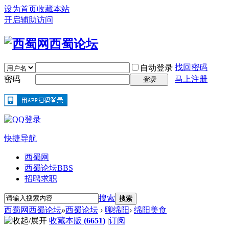
设为首页
收藏本站
开启辅助访问
找回密码
自动登录
密码
马上注册
登录
快捷导航
西蜀网
西蜀论坛
BBS
招聘求职
搜索
搜索
西蜀网西蜀论坛
»
西蜀论坛
›
聊绵阳
›
绵阳美食
收藏本版
(
6651
)
|
订阅