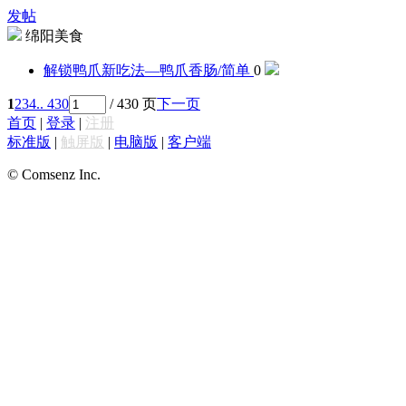
发帖
绵阳美食
解锁鸭爪新吃法—鸭爪香肠
/简单
0
1
2
3
4
.. 430
/ 430 页
下一页
首页
|
登录
|
注册
标准版
|
触屏版
|
电脑版
|
客户端
© Comsenz Inc.