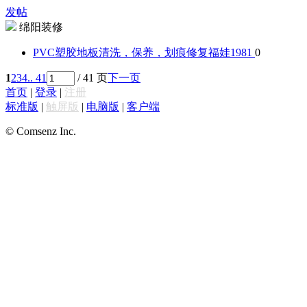
发帖
绵阳装修
PVC塑胶地板清洗，保养，划痕修复
福娃1981
0
1
2
3
4
.. 41
/ 41 页
下一页
首页
|
登录
|
注册
标准版
|
触屏版
|
电脑版
|
客户端
© Comsenz Inc.