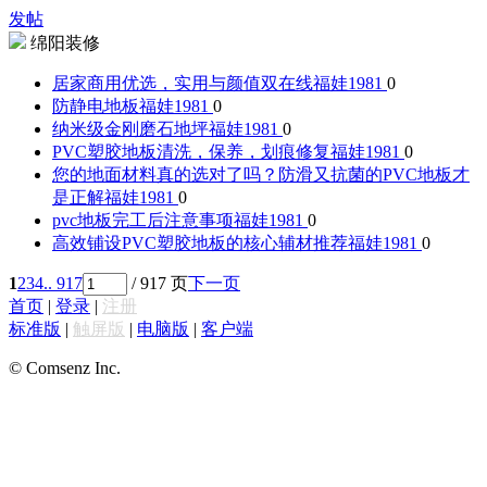
发帖
绵阳装修
居家商用优选，实用与颜值双在线
福娃1981
0
防静电地板
福娃1981
0
纳米级金刚磨石地坪
福娃1981
0
PVC塑胶地板清洗，保养，划痕修复
福娃1981
0
您的地面材料真的选对了吗？防滑又抗菌的PVC地板才
是正解
福娃1981
0
pvc地板完工后注意事项
福娃1981
0
高效铺设PVC塑胶地板的核心辅材推荐
福娃1981
0
1
2
3
4
.. 917
/ 917 页
下一页
首页
|
登录
|
注册
标准版
|
触屏版
|
电脑版
|
客户端
© Comsenz Inc.