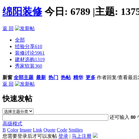
绵阳装修
今日:
6789
|
主题:
137
返 回
全部
经验分享
610
装修讨论
5961
建材选购
1319
秀家软装
360
新窗
全部主题
最新
热门
热帖
精华
更多
作者
回复/查看
最后
返 回
快速发帖
还可输入
80
高级模式
B
Color
Image
Link
Quote
Code
Smilies
您需要登录后才可以发帖
登录
|
马上注册