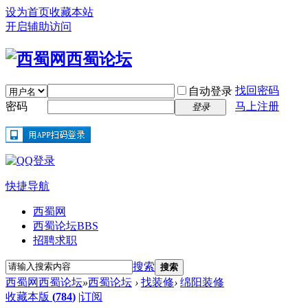
设为首页
收藏本站
开启辅助访问
找回密码
自动登录
密码
马上注册
登录
快捷导航
西蜀网
西蜀论坛
BBS
招聘求职
搜索
搜索
西蜀网西蜀论坛
»
西蜀论坛
›
找装修
›
绵阳装修
收藏本版
(
784
)
|
订阅